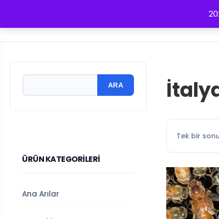
20
MAĞAZA
ANA ARI
PAKET ARICILIK
ANA ARI ÖZELLIKLERI
ARICILI
Arama:
İtaly
Tek bir sonu
ÜRÜN KATEGORILERI
Ana Arılar