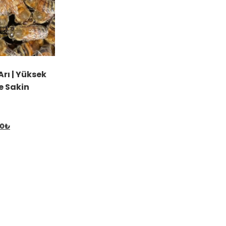
Arı | Yüksek
e Sakin
Şu
00
₺
andaki
0₺.
fiyat:
700.00₺.