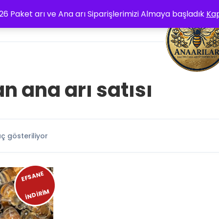
26 Paket arı ve Ana arı Siparişlerimizi Almaya başladık
Ka
K(BLOG)
SATILIK ARI
an ana arı satısı
ç gösteriliyor
EFSANE
İNDİRİM