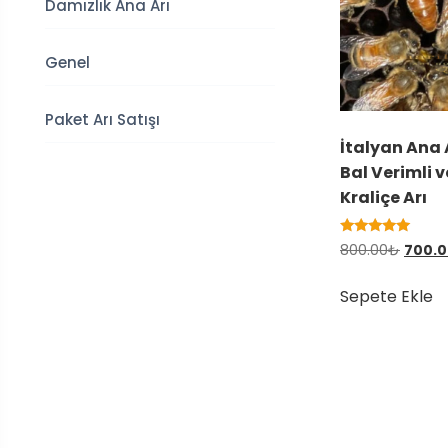
Damızlık Ana Arı
Genel
Paket Arı Satışı
İtalyan Ana 
Bal Verimli v
Kraliçe Arı
5 üzerinden
Orijinal
800.00
₺
700.
5.00
fiyat:
oy aldı
800.0
Sepete Ekle